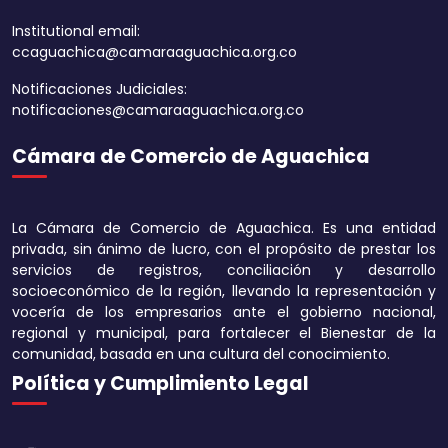
Institutional email:
ccaguachica@camaraaguachica.org.co
Notificaciones Judiciales:
notificaciones@camaraaguachica.org.co
Cámara de Comercio de Aguachica
Aumentar tamaño 
Disminuir tamaño 
La Cámara de Comercio de Aguachica. Es una entidad
Aumentar el espa
privada, sin ánimo de lucro, con el propósito de prestar los
texto
servicios de registros, conciliación y desarrollo
socioeconómico de la región, llevando la representación y
Disminuir el espac
vocería de los empresarios ante el gobierno nacional,
texto
regional y municipal, para fortalecer el Bienestar de la
comunidad, basada en una cultura del conocimiento.
Aumentar la altura
Política y Cumplimiento Legal
Disminuir la altura