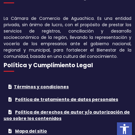
Disminuir tamaño 
La Cámara de Comercio de Aguachica. Es una entidad
Aumentar el espa
privada, sin ánimo de lucro, con el propósito de prestar los
texto
servicios de registros, conciliación y desarrollo
socioeconómico de la región, llevando la representación y
Disminuir el espac
vocería de los empresarios ante el gobierno nacional,
texto
regional y municipal, para fortalecer el Bienestar de la
comunidad, basada en una cultura del conocimiento.
Aumentar la altura
Política y Cumplimiento Legal
Disminuir la altura
Términos y condiciones
Invertir colores
Política de tratamiento de datos personales
Tonos grises
Política de derechos de autor y/o autorización de
Subrayar enlaces
uso sobre los contenidos
accessibility
Cursor grande
Mapa del sitio