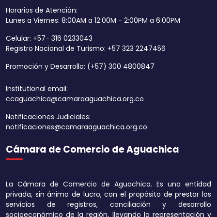
Horarios de Atención:
Lunes a Viernes: 8:00AM a 12:00M - 2:00PM a 6:00PM
Celular: +57- 316 0233043
Registro Nacional de Turismo: +57 323 2247456
Promoción y Desarrollo: (+57) 300 4800847
Institutional email:
ccaguachica@camaraaguachica.org.co
Notificaciones Judiciales:
notificaciones@camaraaguachica.org.co
Cámara de Comercio de Aguachica
Aumentar tamaño 
Disminuir tamaño 
La Cámara de Comercio de Aguachica. Es una entidad
Aumentar el espa
privada, sin ánimo de lucro, con el propósito de prestar los
texto
servicios de registros, conciliación y desarrollo
socioeconómico de la región, llevando la representación y