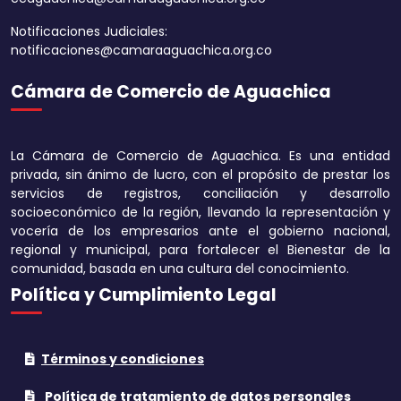
Notificaciones Judiciales:
notificaciones@camaraaguachica.org.co
Cámara de Comercio de Aguachica
Aumentar tamaño 
Disminuir tamaño 
La Cámara de Comercio de Aguachica. Es una entidad
Aumentar el espa
privada, sin ánimo de lucro, con el propósito de prestar los
texto
servicios de registros, conciliación y desarrollo
socioeconómico de la región, llevando la representación y
Disminuir el espac
vocería de los empresarios ante el gobierno nacional,
texto
regional y municipal, para fortalecer el Bienestar de la
comunidad, basada en una cultura del conocimiento.
Aumentar la altura
Política y Cumplimiento Legal
Disminuir la altura
Términos y condiciones
Invertir colores
Política de tratamiento de datos personales