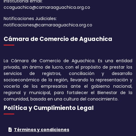
Institutional email:
ccaguachica@camaraaguachica.org.co
Notificaciones Judiciales:
notificaciones@camaraaguachica.org.co
Cámara de Comercio de Aguachica
Aumentar tamaño 
Disminuir tamaño 
La Cámara de Comercio de Aguachica. Es una entidad
Aumentar el espa
privada, sin ánimo de lucro, con el propósito de prestar los
texto
servicios de registros, conciliación y desarrollo
socioeconómico de la región, llevando la representación y
Disminuir el espac
vocería de los empresarios ante el gobierno nacional,
texto
regional y municipal, para fortalecer el Bienestar de la
comunidad, basada en una cultura del conocimiento.
Aumentar la altura
Política y Cumplimiento Legal
Disminuir la altura
Términos y condiciones
Invertir colores