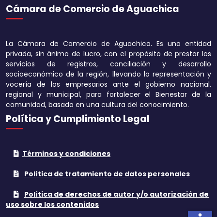
Cámara de Comercio de Aguachica
Aumentar tamaño 
Disminuir tamaño 
La Cámara de Comercio de Aguachica. Es una entidad
Aumentar el espa
privada, sin ánimo de lucro, con el propósito de prestar los
texto
servicios de registros, conciliación y desarrollo
socioeconómico de la región, llevando la representación y
Disminuir el espac
vocería de los empresarios ante el gobierno nacional,
texto
regional y municipal, para fortalecer el Bienestar de la
comunidad, basada en una cultura del conocimiento.
Aumentar la altura
Política y Cumplimiento Legal
Disminuir la altura
Términos y condiciones
Invertir colores
Política de tratamiento de datos personales
Tonos grises
Política de derechos de autor y/o autorización de
Subrayar enlaces
uso sobre los contenidos