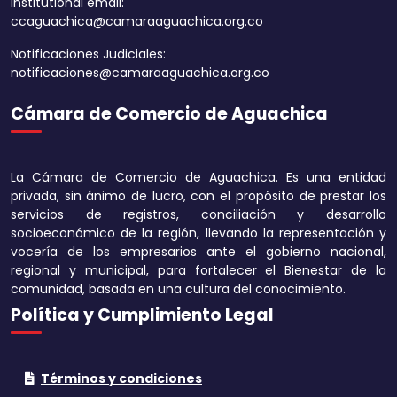
Institutional email:
ccaguachica@camaraaguachica.org.co
Notificaciones Judiciales:
notificaciones@camaraaguachica.org.co
Cámara de Comercio de Aguachica
Aumentar tamaño 
Disminuir tamaño 
La Cámara de Comercio de Aguachica. Es una entidad
Aumentar el espa
privada, sin ánimo de lucro, con el propósito de prestar los
texto
servicios de registros, conciliación y desarrollo
socioeconómico de la región, llevando la representación y
Disminuir el espac
vocería de los empresarios ante el gobierno nacional,
texto
regional y municipal, para fortalecer el Bienestar de la
comunidad, basada en una cultura del conocimiento.
Aumentar la altura
Política y Cumplimiento Legal
Disminuir la altura
Términos y condiciones
Invertir colores