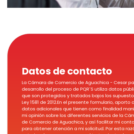
Datos de contacto
La Cámara de Comercio de Aguachica - Cesar pa
desarrollo del proceso de PQR´S utiliza datos públi
que son protegidos y tratados bajos los supuesto
Ley 1581 de 2012.En el presente formulario, aporto 
datos adicionales que tienen como finalidad man
mi opinión sobre los diferentes servicios de la Cá
de Comercio de Aguachica, y así facilitar mi cont
para obtener atención a mi solicitud. Por esta raz