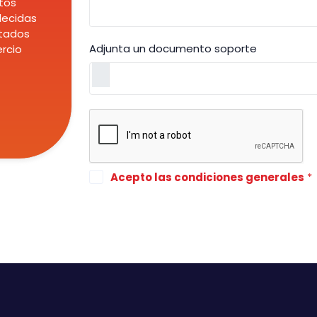
tos
lecidas
atados
Adjunta un documento soporte
rcio
Acepto las condiciones generales
*