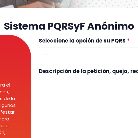
Sistema PQRSyF Anónimo
Seleccione la opción de su PQRS
*
Descripción de la petición, queja, 
ra el
cos,
s de la
algunos
ifestar
mara
acto
ón,