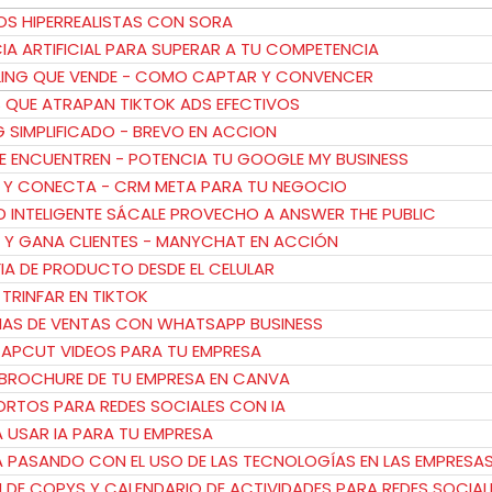
EOS HIPERREALISTAS CON SORA
NCIA ARTIFICIAL PARA SUPERAR A TU COMPETENCIA
LLING QUE VENDE - COMO CAPTAR Y CONVENCER
S QUE ATRAPAN TIKTOK ADS EFECTIVOS
G SIMPLIFICADO - BREVO EN ACCION
 TE ENCUENTREN - POTENCIA TU GOOGLE MY BUSINESS
A Y CONECTA - CRM META PARA TU NEGOCIO
AD INTELIGENTE SÁCALE PROVECHO A ANSWER THE PUBLIC
E Y GANA CLIENTES - MANYCHAT EN ACCIÓN
IA DE PRODUCTO DESDE EL CELULAR
A TRINFAR EN TIKTOK
GIAS DE VENTAS CON WHATSAPP BUSINESS
CAPCUT VIDEOS PARA TU EMPRESA
L BROCHURE DE TU EMPRESA EN CANVA
CORTOS PARA REDES SOCIALES CON IA
A USAR IA PARA TU EMPRESA
TA PASANDO CON EL USO DE LAS TECNOLOGÍAS EN LAS EMPRESA
 DE COPYS Y CALENDARIO DE ACTIVIDADES PARA REDES SOCIAL