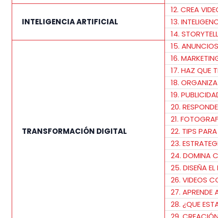
12. CREA VID
INTELIGENCIA ARTIFICIAL
13. INTELIGE
14. STORYTE
15. ANUNCIO
16. MARKETIN
17. HAZ QUE
18. ORGANIZ
19. PUBLICID
20. RESPOND
21. FOTOGRAF
TRANSFORMACIÓN DIGITAL
22. TIPS PAR
23. ESTRATE
24. DOMINA 
25. DISEÑA E
26. VIDEOS 
27. APRENDE 
28. ¿QUE ES
29. CREACIÓN