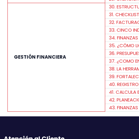
30. ESTRUCT
31. CHECKLIS
32. FACTURA
33. CINCO I
34. FINANZAS
35. ¿CÓMO L
36. PRESUPU
GESTIÓN FINANCIERA
37. ¿COMO E
38. LA HERRA
39. FORTALEC
40. REGISTRO
41. CALCULA
42. PLANEACI
43. FINANZA
Atención al Cliente