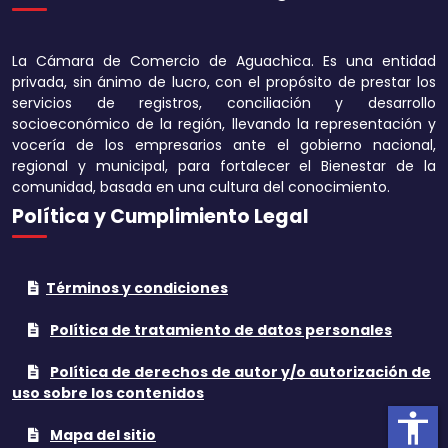
Disminuir tamaño 
La Cámara de Comercio de Aguachica. Es una entidad
Aumentar el espa
privada, sin ánimo de lucro, con el propósito de prestar los
texto
servicios de registros, conciliación y desarrollo
socioeconómico de la región, llevando la representación y
Disminuir el espac
vocería de los empresarios ante el gobierno nacional,
texto
regional y municipal, para fortalecer el Bienestar de la
comunidad, basada en una cultura del conocimiento.
Aumentar la altura
Política y Cumplimiento Legal
Disminuir la altura
Términos y condiciones
Invertir colores
Política de tratamiento de datos personales
Tonos grises
Política de derechos de autor y/o autorización de
Subrayar enlaces
uso sobre los contenidos
accessibility
Cursor grande
Mapa del sitio