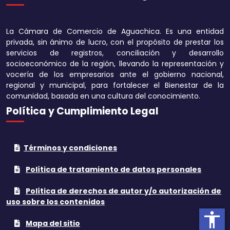
Disminuir tamaño 
La Cámara de Comercio de Aguachica. Es una entidad
Aumentar el espa
privada, sin ánimo de lucro, con el propósito de prestar los
texto
servicios de registros, conciliación y desarrollo
socioeconómico de la región, llevando la representación y
Disminuir el espac
vocería de los empresarios ante el gobierno nacional,
texto
regional y municipal, para fortalecer el Bienestar de la
comunidad, basada en una cultura del conocimiento.
Aumentar la altura
Política y Cumplimiento Legal
Disminuir la altura
Términos y condiciones
Invertir colores
Política de tratamiento de datos personales
Tonos grises
Política de derechos de autor y/o autorización de
Subrayar enlaces
uso sobre los contenidos
accessibility
Cursor grande
Mapa del sitio