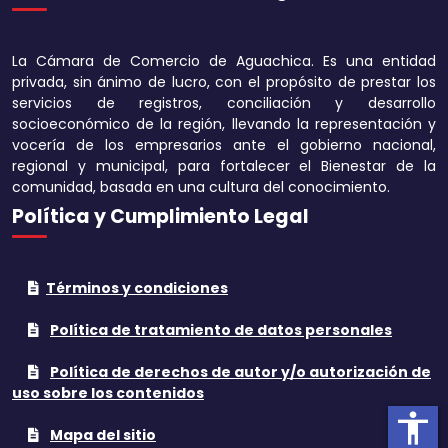
Disminuir tamaño 
La Cámara de Comercio de Aguachica. Es una entidad
Aumentar el espa
privada, sin ánimo de lucro, con el propósito de prestar los
texto
servicios de registros, conciliación y desarrollo
socioeconómico de la región, llevando la representación y
Disminuir el espac
vocería de los empresarios ante el gobierno nacional,
texto
regional y municipal, para fortalecer el Bienestar de la
comunidad, basada en una cultura del conocimiento.
Aumentar la altura
Política y Cumplimiento Legal
Disminuir la altura
Términos y condiciones
Invertir colores
Política de tratamiento de datos personales
Tonos grises
Política de derechos de autor y/o autorización de
Subrayar enlaces
uso sobre los contenidos
accessibility
Cursor grande
Mapa del sitio