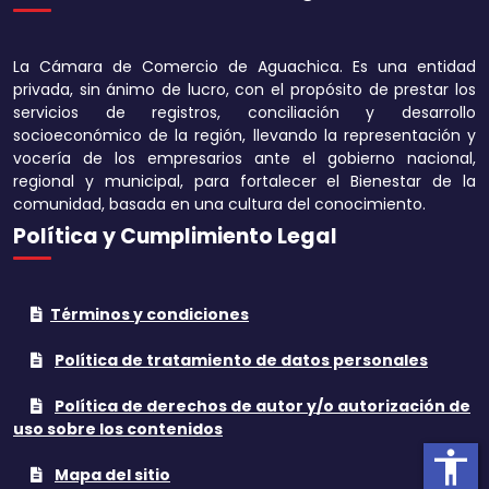
Disminuir tamaño 
La Cámara de Comercio de Aguachica. Es una entidad
Aumentar el espa
privada, sin ánimo de lucro, con el propósito de prestar los
texto
servicios de registros, conciliación y desarrollo
socioeconómico de la región, llevando la representación y
Disminuir el espac
vocería de los empresarios ante el gobierno nacional,
texto
regional y municipal, para fortalecer el Bienestar de la
comunidad, basada en una cultura del conocimiento.
Aumentar la altura
Política y Cumplimiento Legal
Disminuir la altura
Términos y condiciones
Invertir colores
Política de tratamiento de datos personales
Tonos grises
Política de derechos de autor y/o autorización de
Subrayar enlaces
uso sobre los contenidos
accessibility
Cursor grande
Mapa del sitio