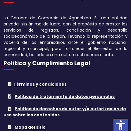
Disminuir tamaño 
La Cámara de Comercio de Aguachica. Es una entidad
Aumentar el espa
privada, sin ánimo de lucro, con el propósito de prestar los
texto
servicios de registros, conciliación y desarrollo
socioeconómico de la región, llevando la representación y
Disminuir el espac
vocería de los empresarios ante el gobierno nacional,
texto
regional y municipal, para fortalecer el Bienestar de la
comunidad, basada en una cultura del conocimiento.
Aumentar la altura
Política y Cumplimiento Legal
Disminuir la altura
Términos y condiciones
Invertir colores
Política de tratamiento de datos personales
Tonos grises
Política de derechos de autor y/o autorización de
Subrayar enlaces
uso sobre los contenidos
accessibility
Cursor grande
Mapa del sitio