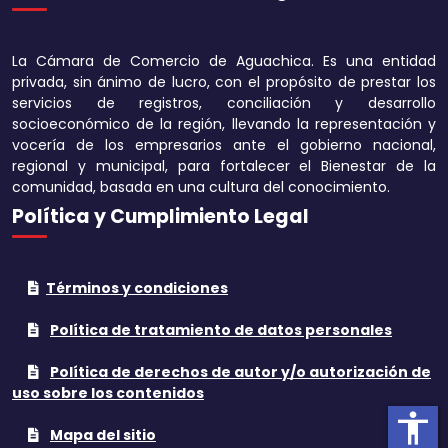
Disminuir tamaño 
La Cámara de Comercio de Aguachica. Es una entidad
Aumentar el espa
privada, sin ánimo de lucro, con el propósito de prestar los
texto
servicios de registros, conciliación y desarrollo
socioeconómico de la región, llevando la representación y
Disminuir el espac
vocería de los empresarios ante el gobierno nacional,
texto
regional y municipal, para fortalecer el Bienestar de la
comunidad, basada en una cultura del conocimiento.
Aumentar la altura
Política y Cumplimiento Legal
Disminuir la altura
Términos y condiciones
Invertir colores
Política de tratamiento de datos personales
Tonos grises
Política de derechos de autor y/o autorización de
Subrayar enlaces
uso sobre los contenidos
accessibility
Cursor grande
Mapa del sitio