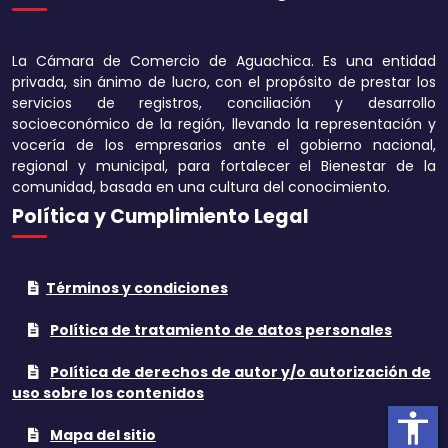
Disminuir tamaño 
La Cámara de Comercio de Aguachica. Es una entidad
Aumentar el espa
privada, sin ánimo de lucro, con el propósito de prestar los
texto
servicios de registros, conciliación y desarrollo
socioeconómico de la región, llevando la representación y
Disminuir el espac
vocería de los empresarios ante el gobierno nacional,
texto
regional y municipal, para fortalecer el Bienestar de la
comunidad, basada en una cultura del conocimiento.
Aumentar la altura
Política y Cumplimiento Legal
Disminuir la altura
Términos y condiciones
Invertir colores
Política de tratamiento de datos personales
Tonos grises
Política de derechos de autor y/o autorización de
Subrayar enlaces
uso sobre los contenidos
accessibility
Cursor grande
Mapa del sitio