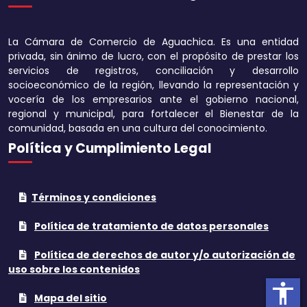
Disminuir tamaño 
La Cámara de Comercio de Aguachica. Es una entidad
Aumentar el espa
privada, sin ánimo de lucro, con el propósito de prestar los
texto
servicios de registros, conciliación y desarrollo
socioeconómico de la región, llevando la representación y
Disminuir el espac
vocería de los empresarios ante el gobierno nacional,
texto
regional y municipal, para fortalecer el Bienestar de la
comunidad, basada en una cultura del conocimiento.
Aumentar la altura
Política y Cumplimiento Legal
Disminuir la altura
Términos y condiciones
Invertir colores
Política de tratamiento de datos personales
Tonos grises
Política de derechos de autor y/o autorización de
Subrayar enlaces
uso sobre los contenidos
accessibility
Cursor grande
Mapa del sitio