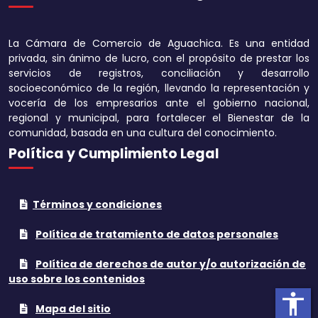
Disminuir tamaño 
La Cámara de Comercio de Aguachica. Es una entidad
Aumentar el espa
privada, sin ánimo de lucro, con el propósito de prestar los
texto
servicios de registros, conciliación y desarrollo
socioeconómico de la región, llevando la representación y
Disminuir el espac
vocería de los empresarios ante el gobierno nacional,
texto
regional y municipal, para fortalecer el Bienestar de la
comunidad, basada en una cultura del conocimiento.
Aumentar la altura
Política y Cumplimiento Legal
Disminuir la altura
Términos y condiciones
Invertir colores
Política de tratamiento de datos personales
Tonos grises
Política de derechos de autor y/o autorización de
Subrayar enlaces
uso sobre los contenidos
accessibility
Cursor grande
Mapa del sitio