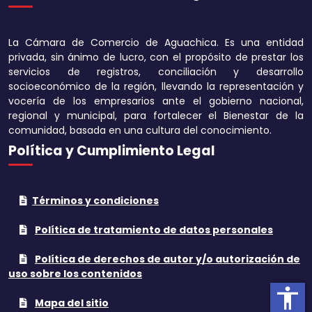
Disminuir tamaño 
La Cámara de Comercio de Aguachica. Es una entidad
Aumentar el espa
privada, sin ánimo de lucro, con el propósito de prestar los
texto
servicios de registros, conciliación y desarrollo
socioeconómico de la región, llevando la representación y
Disminuir el espac
vocería de los empresarios ante el gobierno nacional,
texto
regional y municipal, para fortalecer el Bienestar de la
comunidad, basada en una cultura del conocimiento.
Aumentar la altura
Política y Cumplimiento Legal
Disminuir la altura
Términos y condiciones
Invertir colores
Política de tratamiento de datos personales
Tonos grises
Política de derechos de autor y/o autorización de
Subrayar enlaces
uso sobre los contenidos
accessibility
Cursor grande
Mapa del sitio