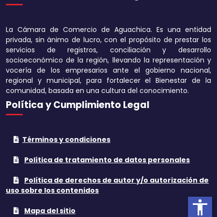
Disminuir tamaño 
La Cámara de Comercio de Aguachica. Es una entidad
Aumentar el espa
privada, sin ánimo de lucro, con el propósito de prestar los
texto
servicios de registros, conciliación y desarrollo
socioeconómico de la región, llevando la representación y
Disminuir el espac
vocería de los empresarios ante el gobierno nacional,
texto
regional y municipal, para fortalecer el Bienestar de la
comunidad, basada en una cultura del conocimiento.
Aumentar la altura
Política y Cumplimiento Legal
Disminuir la altura
Términos y condiciones
Invertir colores
Política de tratamiento de datos personales
Tonos grises
Política de derechos de autor y/o autorización de
Subrayar enlaces
uso sobre los contenidos
accessibility
Cursor grande
Mapa del sitio