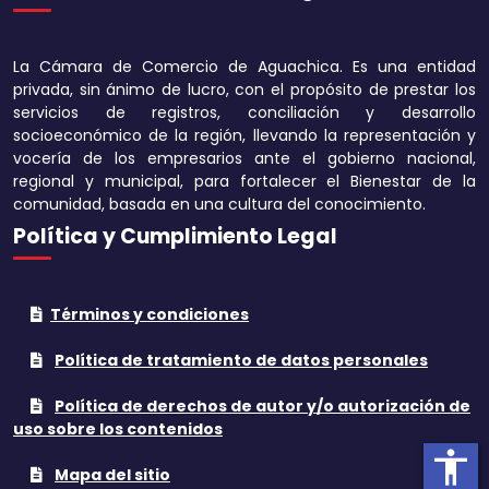
Disminuir tamaño 
La Cámara de Comercio de Aguachica. Es una entidad
Aumentar el espa
privada, sin ánimo de lucro, con el propósito de prestar los
texto
servicios de registros, conciliación y desarrollo
socioeconómico de la región, llevando la representación y
Disminuir el espac
vocería de los empresarios ante el gobierno nacional,
texto
regional y municipal, para fortalecer el Bienestar de la
comunidad, basada en una cultura del conocimiento.
Aumentar la altura
Política y Cumplimiento Legal
Disminuir la altura
Términos y condiciones
Invertir colores
Política de tratamiento de datos personales
Tonos grises
Política de derechos de autor y/o autorización de
Subrayar enlaces
uso sobre los contenidos
accessibility
Cursor grande
Mapa del sitio