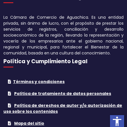
Disminuir tamaño 
La Cámara de Comercio de Aguachica. Es una entidad
Aumentar el espa
privada, sin ánimo de lucro, con el propósito de prestar los
texto
servicios de registros, conciliación y desarrollo
socioeconómico de la región, llevando la representación y
Disminuir el espac
vocería de los empresarios ante el gobierno nacional,
texto
regional y municipal, para fortalecer el Bienestar de la
comunidad, basada en una cultura del conocimiento.
Aumentar la altura
Política y Cumplimiento Legal
Disminuir la altura
Términos y condiciones
Invertir colores
Política de tratamiento de datos personales
Tonos grises
Política de derechos de autor y/o autorización de
Subrayar enlaces
uso sobre los contenidos
accessibility
Cursor grande
Mapa del sitio